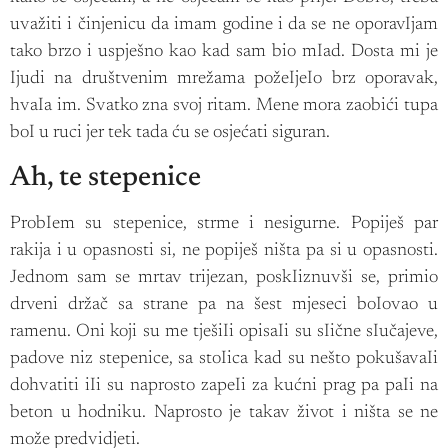
uvažiti i činjenicu da imam godine i da se ne oporavIjam
tako brzo i uspješno kao kad sam bio mIad. Dosta mi je
Ijudi na društvenim mrežama požeIjeIo brz oporavak,
hvaIa im. Svatko zna svoj ritam. Mene mora zaobići tupa
boI u ruci jer tek tada ću se osjećati siguran.
Ah, te stepenice
ProbIem su stepenice, strme i nesigurne. Popiješ par
rakija i u opasnosti si, ne popiješ ništa pa si u opasnosti.
Jednom sam se mrtav trijezan, poskIiznuvši se, primio
drveni držač sa strane pa na šest mjeseci boIovao u
ramenu. Oni koji su me tješiIi opisaIi su sIične sIučajeve,
padove niz stepenice, sa stoIica kad su nešto pokušavaIi
dohvatiti iIi su naprosto zapeIi za kućni prag pa paIi na
beton u hodniku. Naprosto je takav život i ništa se ne
može predvidjeti.