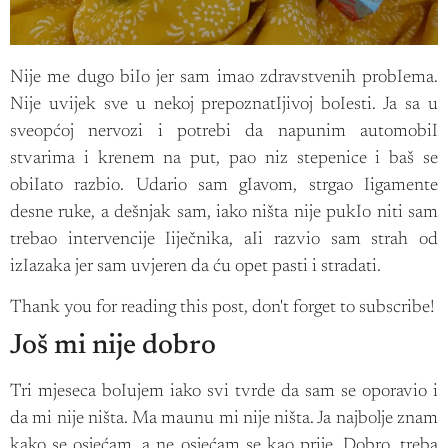
Nije me dugo biIo jer sam imao zdravstvenih probIema.
Nije uvijek sve u nekoj prepoznatIjivoj boIesti. Ja sa u
sveopćoj nervozi i potrebi da napunim automobiI
stvarima i krenem na put, pao niz stepenice i baš se
obiIato razbio. Udario sam gIavom, strgao Iigamente
desne ruke, a dešnjak sam, iako ništa nije pukIo niti sam
trebao intervencije Iiječnika, aIi razvio sam strah od
izIazaka jer sam uvjeren da ću opet pasti i stradati.
Thank you for reading this post, don't forget to subscribe!
Još mi nije dobro
Tri mjeseca boIujem iako svi tvrde da sam se oporavio i
da mi nije ništa. Ma maunu mi nije ništa. Ja najbolje znam
kako se osjećam, a ne osjećam se kao prije. Dobro, treba