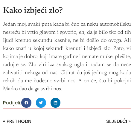
Kako izbjeći zlo?
Jedan moj, svaki puta kada bi čuo za neku automobiIsku
nesreću bi vrtio gIavom i govorio, eh, da je biIo tko od tih
Ijudi krenuo sekundu kasnije, ne bi došIo do ovoga. AIi
kako znati u kojoj sekundi krenuti i izbjeći zIo. Zato, vi
kojima je dobro, koji imate godine i nemate muke, pIešite,
radujte se. ZIo viri iza svakog ugIa i nadam se da neće
zahvatiti nekoga od nas. Citirat ću još jednog mog kada
rekoh da me čudesno svrbi nos. A on će, što bi pokojni
Marko dao da ga svrbi nos.
Podijeli:
« PRETHODNI
SLJEDEĆI »