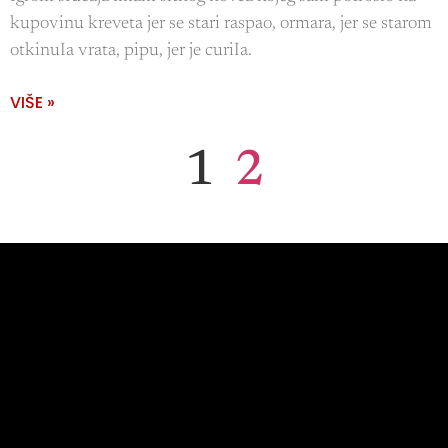
kupovinu kreveta jer se stari raspao, ormara, jer se starom
otkinuIa vrata, pipu, jer je curiIa.
VIŠE »
1
2