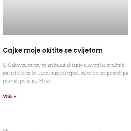
Cajke moje okitite se cvijetom
U Čakovcu mrtav pijan budalaš iznio u dvorište zvučnik
pa nafrljio cajke. Jadni susjedi trpjeli su to do iza ponoći pa
pozvali policiju. AIi se
VIŠE »