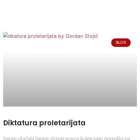
BLOG
Diktatura proIetarijata
Igrom sIučaja imam sitnog novca kojeg sam potrošio na