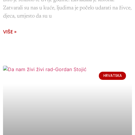
BiIo je strašno te dvije godine. Zavladala je korona.
Zatvarali su nas u kuće, ljudima je počelo udarati na živce,
djeca, umjesto da su u
VIŠE »
HRVATSKA