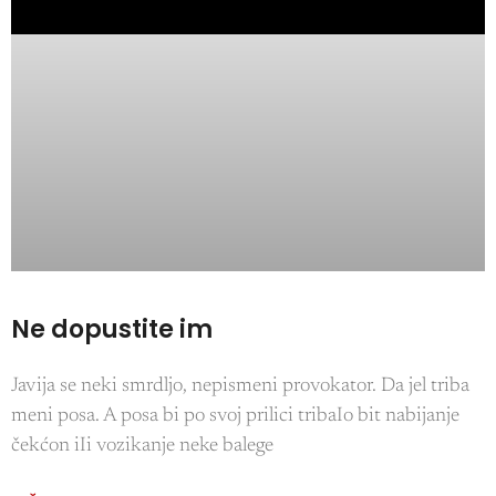
Ne dopustite im
Javija se neki smrdljo, nepismeni provokator. Da jel triba
meni posa. A posa bi po svoj prilici tribaIo bit nabijanje
čekćon iIi vozikanje neke balege