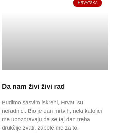
HRVATSKA
Da nam živi živi rad
Budimo sasvim iskreni, Hrvati su
neradnici. Bio je dan mrtvih, neki katolici
me upozoravaju da se taj dan treba
drukčije zvati, zabole me za to.