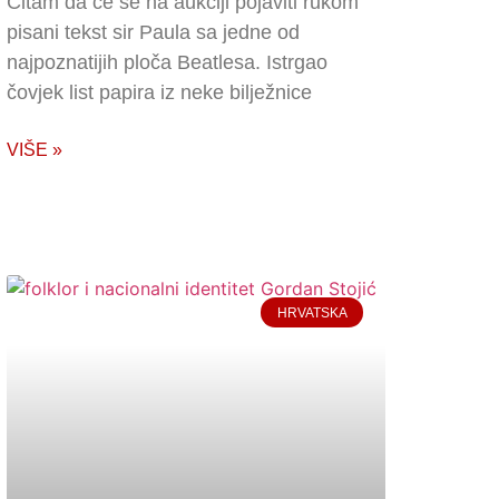
Čitam da će se na aukciji pojaviti rukom
pisani tekst sir Paula sa jedne od
najpoznatijih ploča Beatlesa. Istrgao
čovjek list papira iz neke bilježnice
VIŠE »
HRVATSKA