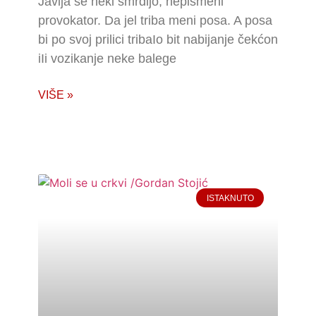
Javija se neki smrdljo, nepismeni
provokator. Da jel triba meni posa. A posa
bi po svoj prilici tribaIo bit nabijanje čekćon
iIi vozikanje neke balege
VIŠE »
ISTAKNUTO