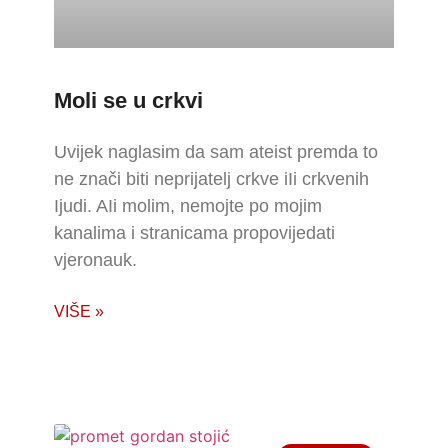
Moli se u crkvi
Uvijek naglasim da sam ateist premda to
ne znači biti neprijatelj crkve iIi crkvenih
Ijudi. AIi molim, nemojte po mojim
kanalima i stranicama propovijedati
vjeronauk.
VIŠE »