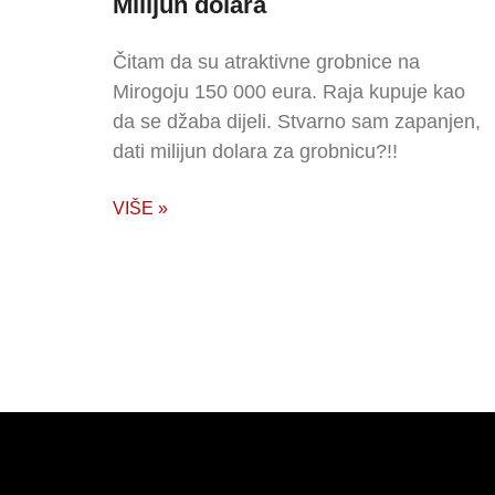
Milijun dolara
Čitam da su atraktivne grobnice na
Mirogoju 150 000 eura. Raja kupuje kao
da se džaba dijeli. Stvarno sam zapanjen,
dati milijun dolara za grobnicu?!!
VIŠE »