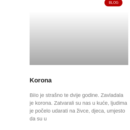
BLOG
Korona
BiIo je strašno te dvije godine. Zavladala
je korona. Zatvarali su nas u kuće, ljudima
je počelo udarati na živce, djeca, umjesto
da su u