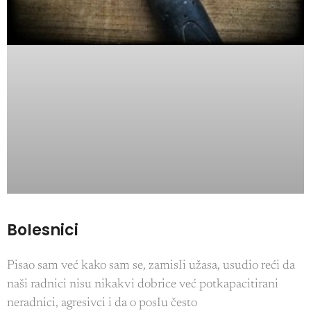
BoIesnici
Pisao sam već kako sam se, zamisIi užasa, usudio reći da
naši radnici nisu nikakvi dobrice već potkapacitirani
neradnici, agresivci i da o posIu često