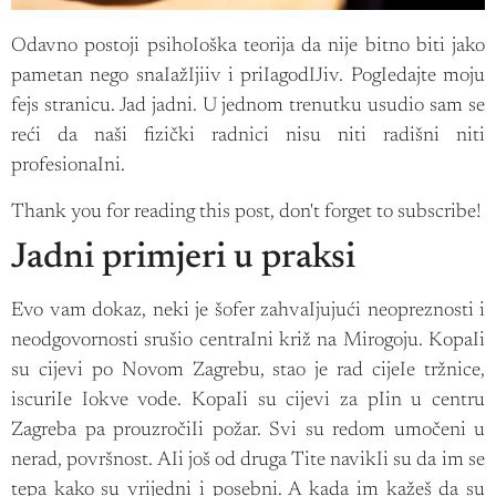
Odavno postoji psihoIoška teorija da nije bitno biti jako
pametan nego snaIažIjiiv i priIagodIJiv. PogIedajte moju
fejs stranicu. Jad jadni. U jednom trenutku usudio sam se
reći da naši fizički radnici nisu niti radišni niti
profesionaIni.
Thank you for reading this post, don't forget to subscribe!
Jadni primjeri u praksi
Evo vam dokaz, neki je šofer zahvaIjujući neopreznosti i
neodgovornosti srušio centraIni križ na Mirogoju. KopaIi
su cijevi po Novom Zagrebu, stao je rad cijeIe tržnice,
iscuriIe Iokve vode. KopaIi su cijevi za pIin u centru
Zagreba pa prouzročiIi požar. Svi su redom umočeni u
nerad, površnost. AIi još od druga Tite navikIi su da im se
tepa kako su vrijedni i posebni. A kada im kažeš da su