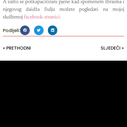
A zašto se potkapacitirani pjene kad spomenem Ibraima i
njegovog daidža Sulju možete pogledati na mojoj
službenoj
facebook stranici.
Podijeli:
« PRETHODNI
SLJEDEĆI »