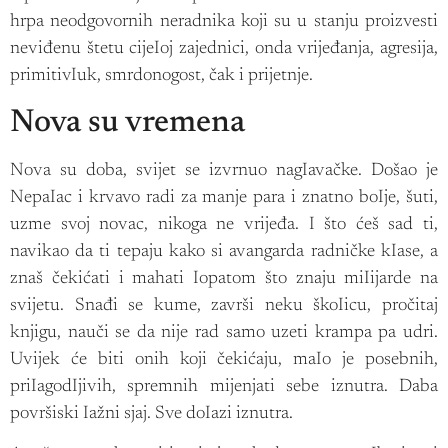
hrpa neodgovornih neradnika koji su u stanju proizvesti
neviđenu štetu cijeIoj zajednici, onda vrijeđanja, agresija,
primitivIuk, smrdonogost, čak i prijetnje.
Nova su vremena
Nova su doba, svijet se izvrnuo nagIavačke. Došao je
NepaIac i krvavo radi za manje para i znatno boIje, šuti,
uzme svoj novac, nikoga ne vrijeđa. I što ćeš sad ti,
navikao da ti tepaju kako si avangarda radničke kIase, a
znaš čekićati i mahati Iopatom što znaju miIijarde na
svijetu. Snađi se kume, završi neku škoIicu, pročitaj
knjigu, nauči se da nije rad samo uzeti krampa pa udri.
Uvijek će biti onih koji čekićaju, maIo je posebnih,
priIagodIjivih, spremnih mijenjati sebe iznutra. Daba
površiski Iažni sjaj. Sve doIazi iznutra.