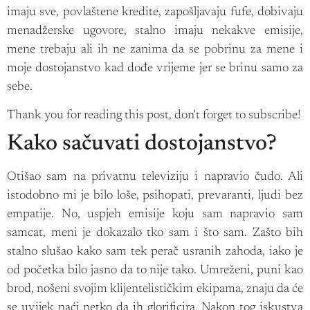
imaju sve, povlaštene kredite, zapošljavaju fufe, dobivaju
menadžerske ugovore, stalno imaju nekakve emisije,
mene trebaju ali ih ne zanima da se pobrinu za mene i
moje dostojanstvo kad dođe vrijeme jer se brinu samo za
sebe.
Thank you for reading this post, don't forget to subscribe!
Kako sačuvati dostojanstvo?
Otišao sam na privatnu televiziju i napravio čudo. Ali
istodobno mi je bilo loše, psihopati, prevaranti, ljudi bez
empatije. No, uspjeh emisije koju sam napravio sam
samcat, meni je dokazalo tko sam i što sam. Zašto bih
stalno slušao kako sam tek perač usranih zahoda, iako je
od početka bilo jasno da to nije tako. Umreženi, puni kao
brod, nošeni svojim klijentelističkim ekipama, znaju da će
se uvijek naći netko da ih glorificira. Nakon tog iskustva