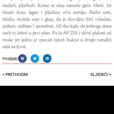
muljaIi, pljačkaIi. Kome se nisu zatresle gaće. Meni. Jer
nisam krao, lagao i pljačkao ovu zemlju. Radio sam,
mislio, možda sam i glup, da je dovoljno biti vrijedan,
pošten, radišan i sposoban. Ali tko kaže da jednoga dana
neće to izbiti u prvi plan. Pa će AP ZM i slični plakati od
muke jer jedno je spavati ispod bukve a drugo zaraditi
sebi za život.
Podijeli:
« PRETHODNI
SLJEDEĆI »