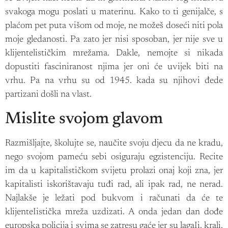
svakoga mogu poslati u materinu. Kako to ti genijalče, s
plaćom pet puta višom od moje, ne možeš doseći niti pola
moje gledanosti. Pa zato jer nisi sposoban, jer nije sve u
klijentelističkim mrežama. Dakle, nemojte si nikada
dopustiti fasciniranost njima jer oni će uvijek biti na
vrhu. Pa na vrhu su od 1945. kada su njihovi đede
partizani došli na vlast.
Mislite svojom glavom
Razmišljajte, školujte se, naučite svoju djecu da ne kradu,
nego svojom pameću sebi osiguraju egzistenciju. Recite
im da u kapitalističkom svijetu prolazi onaj koji zna, jer
kapitalisti iskorištavaju tuđi rad, ali ipak rad, ne nerad.
Najlakše je ležati pod bukvom i računati da će te
klijenteIistička mreža uzdizati. A onda jedan dan dođe
europska policija i svima se zatresu gaće jer su lagaIi, krali,