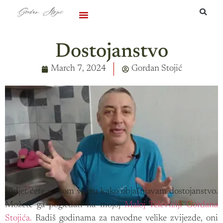
Podržite me
Dostojanstvo
March 7, 2024
Gordan Stojić
Vidjet ćete u mom videu kako objašnjavam dostojanstvo.
Možete ga pogledati na mojoj
Maloj Televiziji Gordana
Stojića.
Radiš godinama za navodne velike zvijezde, oni