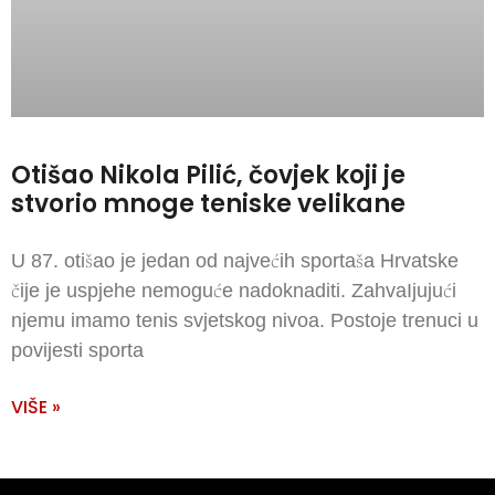
Otišao Nikola Pilić, čovjek koji je
stvorio mnoge teniske velikane
U 87. otišao je jedan od najvećih sportaša Hrvatske
čije je uspjehe nemoguće nadoknaditi. ZahvaIjujući
njemu imamo tenis svjetskog nivoa. Postoje trenuci u
povijesti sporta
VIŠE »